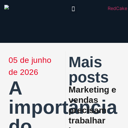
Redcake CRM
Trabalhe Conosco
Mais
05 de junho
de 2026
posts
A
Marketing e
vendas
importância
precisam
do
trabalhar