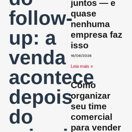
juntos — e
follow-
quase
nenhuma
up: a
empresa faz
isso
venda
16/06/2026
Leia mais »
acontece
Como
depois
organizar
seu time
do
comercial
para vender