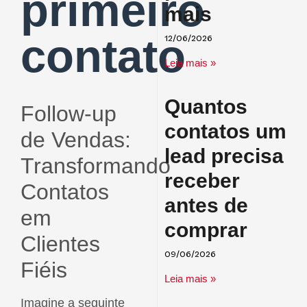
primeiro
mais
contato
12/06/2026
Leia mais »
Quantos
Follow-up
contatos um
de Vendas:
lead precisa
Transformando
receber
Contatos
antes de
em
comprar
Clientes
09/06/2026
Fiéis
Leia mais »
Imagine a seguinte