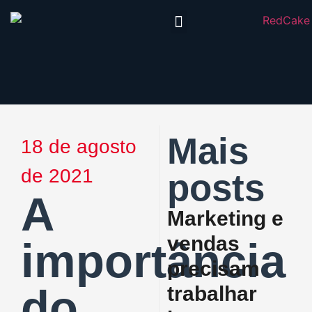
Redcake CRM
Trabalhe Conosco
Mais
18 de agosto
de 2021
posts
A
Marketing e
vendas
importância
precisam
do
trabalhar