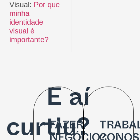
Visual:
Por que
minha
identidade
visual é
importante?
E aí
FAZER
TRABA
curtiu?
NEGÓCIO?
CONOS