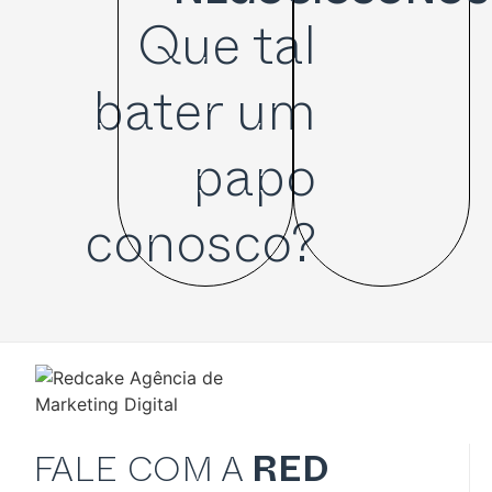
Que tal
bater um
papo
conosco?
FALE COM A
RED