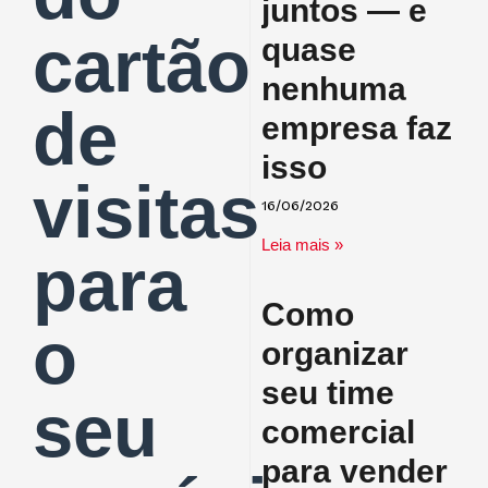
juntos — e
cartão
quase
nenhuma
de
empresa faz
isso
visitas
16/06/2026
Leia mais »
para
Como
o
organizar
seu time
seu
comercial
para vender