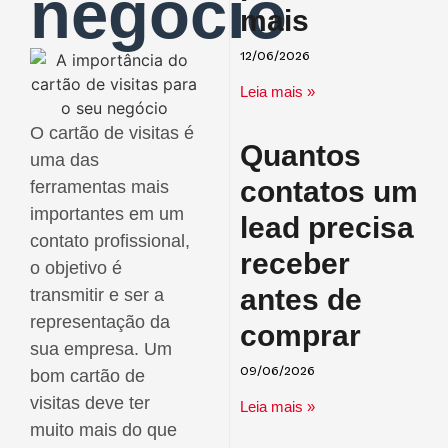
negócio
mais
12/06/2026
Leia mais »
O cartão de visitas é
Quantos
uma das
contatos um
ferramentas mais
importantes em um
lead precisa
contato profissional,
receber
o objetivo é
antes de
transmitir e ser a
representação da
comprar
sua empresa. Um
bom cartão de
09/06/2026
visitas deve ter
Leia mais »
muito mais do que