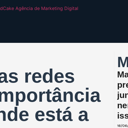
M
as redes
Ma
pr
 importância
ju
ne
nde está a
is
16/06