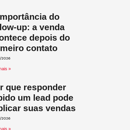
importância do
llow-up: a venda
ontece depois do
imeiro contato
/2026
mais »
r que responder
pido um lead pode
iplicar suas vendas
/2026
mais »