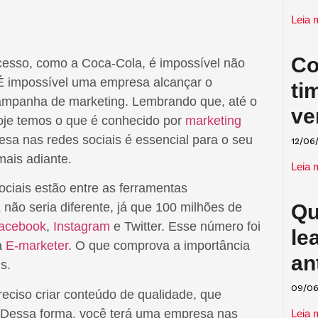
Leia 
Co
sso, como a Coca-Cola, é impossível não
É impossível uma empresa alcançar o
ti
ampanha de marketing. Lembrando que, até o
ve
hoje temos o que é conhecido por
marketing
sa nas redes sociais é essencial para o seu
12/06
mais adiante.
Leia 
sociais estão entre as ferramentas
Qu
 não seria diferente, já que 100 milhões de
acebook
,
Instagram
e Twitter. Esse número foi
le
a
E-marketer
. O que comprova a importância
an
s.
reciso criar conteúdo de qualidade, que
09/06
. Dessa forma, você terá uma empresa nas
Leia 