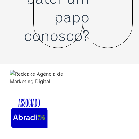
bater um
papo
conosco?