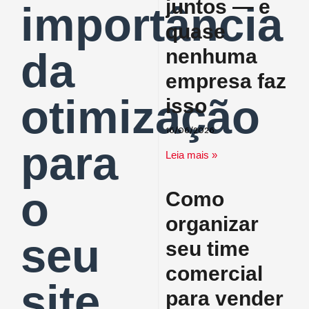
juntos — e
importância
quase
da
nenhuma
empresa faz
otimização
isso
16/06/2026
para
Leia mais »
o
Como
organizar
seu
seu time
comercial
site
para vender