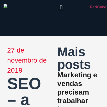
Redcake CRM
Trabalhe Conosco
Mais
27 de
novembro de
posts
2019
Marketing e
SEO
vendas
precisam
– a
trabalhar